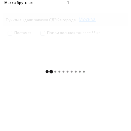
Масса брутто, кг
1
Москва
Пункты выдачи заказов СДЭК в городе
Постамат
Прием посылок тяжелее 35 кг