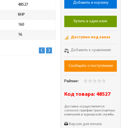
Добавить в корзину
48527
Материал применения
дер
КНР
Толщина диска, мм
1.45
Купить в один клик
160
Ширина пропила, мм
2.2
16
Максимальная частота
Доступно под заказ
8900
вращения диска, об/мин
Добавить к сравнению
Сообщить о поступлении
Рейтинг:
Код товара:
48527
Доставка осуществляется
согласно тарифам транспортных
компаний и курьерской службы.
Версия для печати