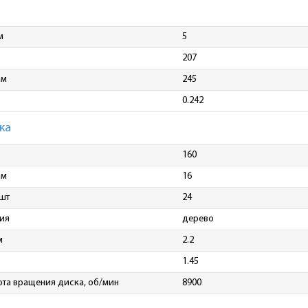
м
5
207
мм
245
0.242
ка
160
мм
16
 шт
24
ия
дерево
м
2.2
1.45
ота вращения диска, об/мин
8900