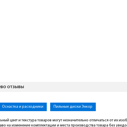
ево отзывы
ya.Pro
Оснастка и расходники
Пильные диски Энкор
ьный цвет и текстура товаров могут незначительно отличаться от их из
раво на изменение комплектации и места производства товара без увед