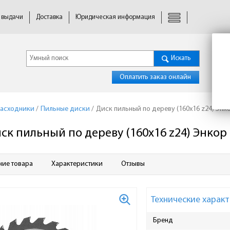
 выдачи
Доставка
Юридическая информация
Искать
Оплатить заказ онлайн
расходники
/
Пильные диски
/
Диск пильный по дереву (160x16 z24) Энк
ск пильный по дереву (160x16 z24) Энкор
ние товара
Характеристики
Отзывы
Технические характ
Бренд