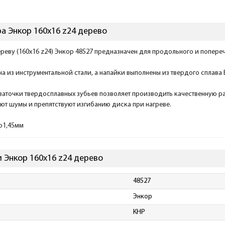
а Энкор 160х16 z24 дерево
реву (160x16 z24) Энкор 48527 предназначен для продольного и попере
на из инструментальной стали, а напайки выполнены из твердого сплава 
 заточки твердосплавных зубьев позволяет производить качественную 
ют шумы и препятствуют изгибанию диска при нагреве.
ло1,45мм
 Энкор 160х16 z24 дерево
48527
Энкор
КНР