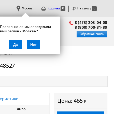
Москва
Корзина
0
На сумму
0
Пн-Пт: 09:00 - 18:00
8 (473) 203-04-08
Правильно ли мы определили
info@enkor24.ru
8 (800) 700-81-89
ваш регион -
Москва
?
Вход
|
Регистрация
Обратная связь
Да
Нет
ор 48527
 48527
еристики:
Цена:
465
Р
-
Энкор
Количество зубьев, шт
24