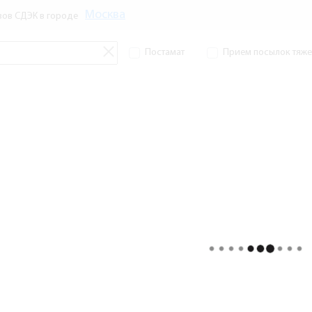
Москва
зов СДЭК в городе
Постамат
Прием посылок тяжел