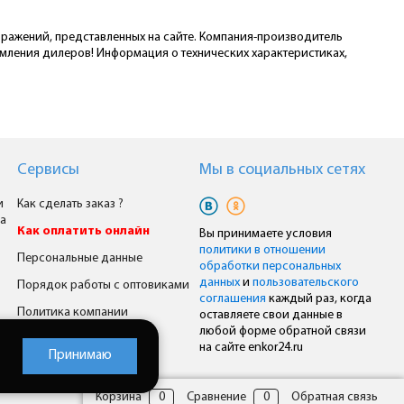
ображений, представленных на сайте. Компания-производитель
омления дилеров! Информация о технических характеристиках,
Сервисы
Мы в cоциальных сетях
и
Как сделать заказ ?
а
Как оплатить онлайн
Вы принимаете условия
политики в отношении
Персональные данные
обработки персональных
данных
и
пользовательского
Порядок работы с оптовиками
соглашения
каждый раз, когда
Политика компании
оставляете свои данные в
любой форме обратной связи
Комплексное снабжение
на сайте enkor24.ru
Принимаю
Корзина
0
Сравнение
0
Обратная связь