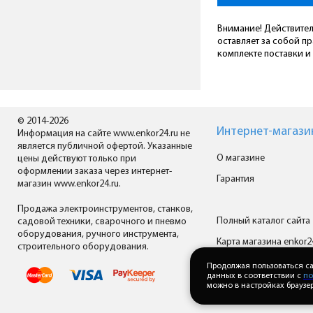
Внимание! Действител
оставляет за собой п
комплекте поставки и 
© 2014-2026
Интернет-магази
Информация на сайте www.enkor24.ru не
является публичной офертой. Указанные
О магазине
цены действуют только при
оформлении заказа через интернет-
Гарантия
магазин www.enkor24.ru.
Продажа электроинструментов, станков,
Полный каталог сайта
садовой техники, сварочного и пневмо
оборудования, ручного инструмента,
Карта магазина enkor2
строительного оборудования.
Все производители
Продолжая пользоваться са
данных в соответствии с
по
можно в настройках браузер
Скачать прайс-лист