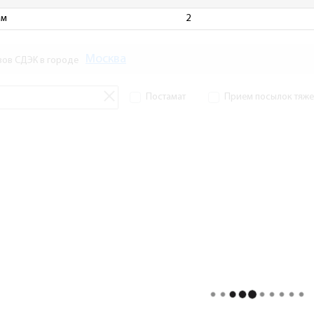
мм
2
Москва
зов СДЭК в городе
Постамат
Прием посылок тяжел