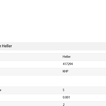
 Heller
Heller
417294
КНР
м
5
0.001
2