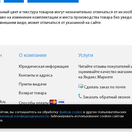
ьный цвет и текстура товаров могут незначительно отличаться от их из
раво на изменение комплектации и места производства товара без увед
внешнем виде, может отличаться от указанной на сайте.
н
О компании
Услуги
Юридическая информация
Читайте отзывы покупателей 
оценивайте качество магазин
Контакты и адреса
на Яндекс.Маркете
Пункты выдачи
Сделать заказ по почте
Возврат товара
Заказать обратный звонок
4.ru
Способы оплаты
Доставка
йтом, вы соглашаетесь на обработку
файлов cookie
и других пользовательских
литикой конфиденциальности.
Заблокировать использование cookies сайтом
а.
Доставка Почтой России