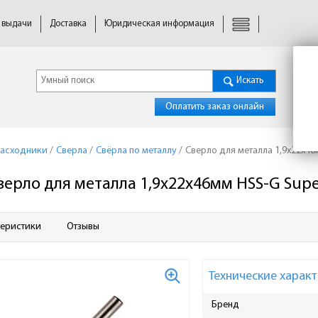
 выдачи
Доставка
Юридическая информация
Искать
Оплатить заказ онлайн
расходники
/
Сверла
/
Свёрла по металлу
/
Сверло для металла 1,9х22х46
верло для металла 1,9х22х46мм НSS-G Supe
теристики
Отзывы
Технические характ
Бренд