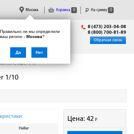
Москва
Корзина
0
На сумму
0
Пн-Пт: 09:00 - 18:00
8 (473) 203-04-08
Правильно ли мы определили
info@enkor24.ru
8 (800) 700-81-89
ваш регион -
Москва
?
Вход
|
Регистрация
Обратная связь
Да
Нет
мм НSS-G Super 1/10
r 1/10
еристики:
Цена:
42
Р
-
Heller
Ширина упаковки, мм
2