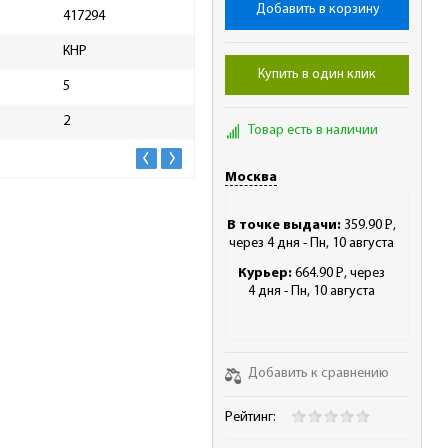
Добавить в корзину
417294
Масса брутто, кг
0.00
КНР
Купить в один клик
5
2
Товар есть в наличии
Москва
В точке выдачи:
359.90
Р
,
-
через 4 дня - Пн, 10 августа
Курьер:
664.90
Р
, через
-
4 дня - Пн, 10 августа
Добавить к сравнению
Рейтинг: