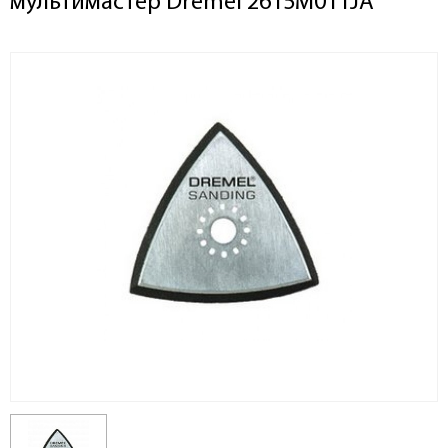
мультимастер Dremel 2615M011JA