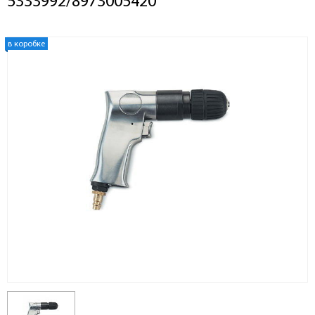
5333992/8973005420
в коробке