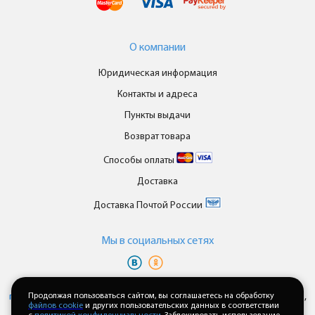
О компании
Юридическая информация
Контакты и адреса
Пункты выдачи
Возврат товара
Способы оплаты
Доставка
Доставка Почтой России
Мы в cоциальных сетях
Вы принимаете условия
политики в отношении обработки
персональных данных
Продолжая пользоваться сайтом, вы соглашаетесь на обработку
и
пользовательского соглашения
каждый раз,
файлов cookie
и других пользовательских данных в соответствии
когда оставляете свои данные в любой форме обратной связи на