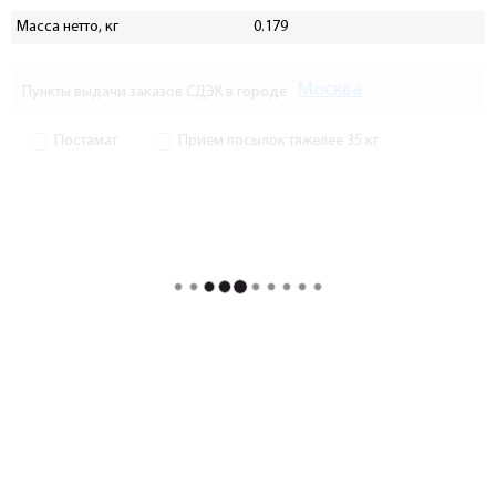
Масса нетто, кг
0.179
Москва
Пункты выдачи заказов СДЭК в городе
Постамат
Прием посылок тяжелее 35 кг