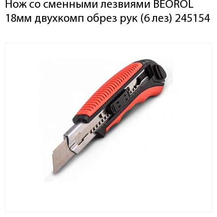
Нож со сменными лезвиями BEOROL
18мм двухкомп обрез рук (6 лез) 245154