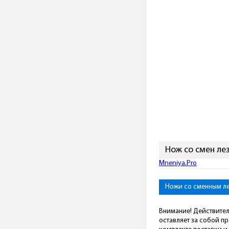
Нож со смен ле
Mneniya.Pro
Ножи со сменным л
Внимание! Действител
оставляет за собой п