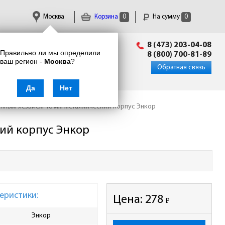
Москва
Корзина
0
На сумму
0
Пн-Пт: 09:00 - 18:00
8 (473) 203-04-08
Правильно ли мы определили
info@enkor24.ru
8 (800) 700-81-89
ваш регион -
Москва
?
Вход
|
Регистрация
Обратная связь
Да
Нет
нным лезвием 18 мм металлический корпус Энкор
ий корпус Энкор
еристики:
Цена:
278
Р
-
Энкор
Ширина лезвия, мм
18