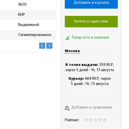
Добавить в корзину
9670
Материал рукояти
Мет
КНР
Складной
Нет
Купить в один клик
Выдвижной
Высота упаковки, мм
30
Сегментированное
Длина упаковки, мм
210
Товар есть в наличии
Москва
В точке выдачи:
359.90
Р
,
-
через 5 дней - Чт, 13 августа
Курьер:
664.90
Р
, через
-
5 дней - Чт, 13 августа
Добавить к сравнению
Рейтинг: