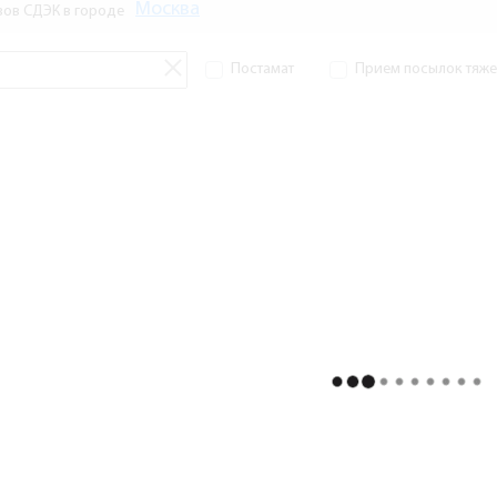
Москва
зов СДЭК в городе
Постамат
Прием посылок тяжел