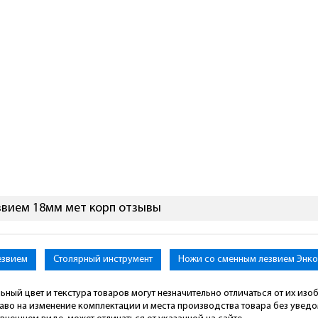
звием 18мм мет корп отзывы
езвием
Столярный инструмент
Ножи со сменным лезвием Энк
ьный цвет и текстура товаров могут незначительно отличаться от их из
раво на изменение комплектации и места производства товара без увед