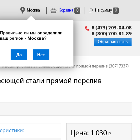
Москва
Корзина
0
На сумму
0
Пн-Пт: 09:00 - 18:00
8 (473) 203-04-08
Правильно ли мы определили
info@enkor24.ru
8 (800) 700-81-89
ваш регион -
Москва
?
Вход
|
Регистрация
Обратная связь
Да
Нет
 Wirquin ф90 мм из нержавеющей стали прямой перелив (30717337)
авеющей стали прямой перелив
еристики:
Цена:
1 030
Р
-