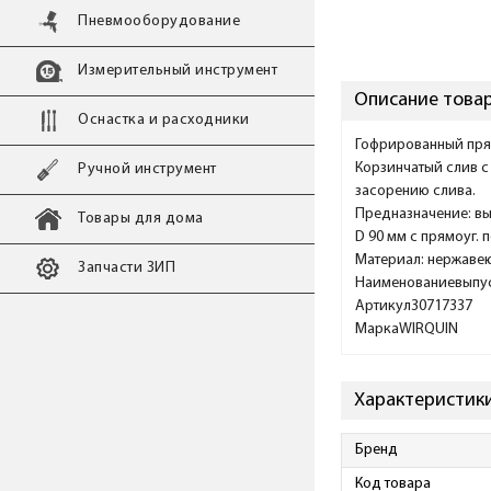
Пневмооборудование
Измерительный инструмент
Описание товар
Оснастка и расходники
Гофрированный прям
Корзинчатый слив с
Ручной инструмент
засорению слива.
Предназначение: вы
Товары для дома
D 90 мм с прямоуг.
Материал: нержавею
Запчасти ЗИП
Наименованиевыпуск
Артикул30717337
МаркаWIRQUIN
Характеристики
Бренд
Код товара