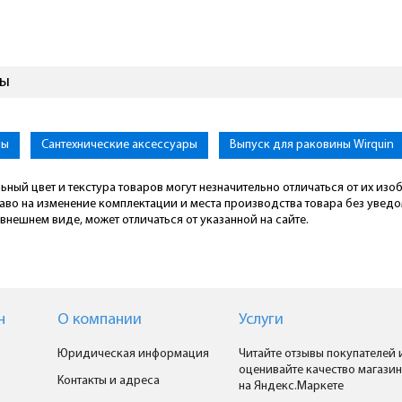
вы
ны
Сантехнические аксессуары
Выпуск для раковины Wirquin
ьный цвет и текстура товаров могут незначительно отличаться от их из
раво на изменение комплектации и места производства товара без увед
внешнем виде, может отличаться от указанной на сайте.
н
О компании
Услуги
Юридическая информация
Читайте отзывы покупателей 
оценивайте качество магазин
Контакты и адреса
на Яндекс.Маркете