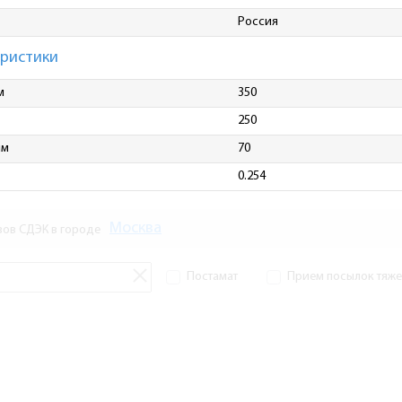
Россия
еристики
м
350
250
мм
70
0.254
Москва
зов СДЭК в городе
Постамат
Прием посылок тяжел