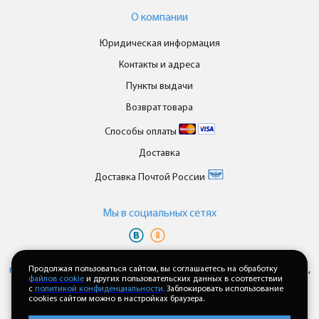
О компании
Юридическая информация
Контакты и адреса
Пункты выдачи
Возврат товара
Способы оплаты
Доставка
Доставка Почтой России
Мы в cоциальных сетях
Вы принимаете условия
политики в отношении обработки
персональных данных
Продолжая пользоваться сайтом, вы соглашаетесь на обработку
и
пользовательского соглашения
каждый раз,
файлов cookie
и других пользовательских данных в соответствии
когда оставляете свои данные в любой форме обратной связи на
с
политикой конфиденциальности.
Заблокировать использование
сайте enkor24.ru
cookies сайтом можно в настройках браузера.