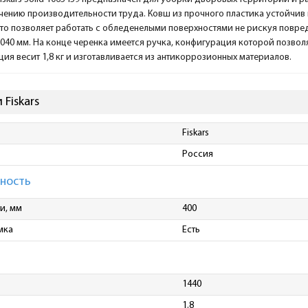
чению производительности труда. Ковш из прочного пластика устойчив 
Это позволяет работать с обледенелыми поверхностями не рискуя повред
1040 мм. На конце черенка имеется ручка, конфигурация которой позволя
ия весит 1,8 кг и изготавливается из антикоррозионных материалов.
Fiskars
Fiskars
Россия
ность
и, мм
400
мка
Есть
1440
1.8