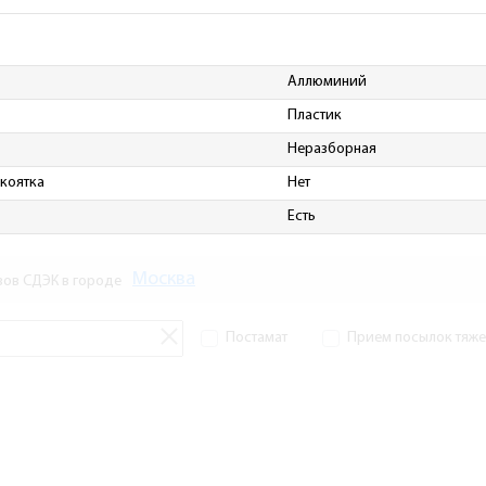
Аллюминий
Пластик
Неразборная
коятка
Нет
Есть
Москва
зов СДЭК в городе
Постамат
Прием посылок тяжел