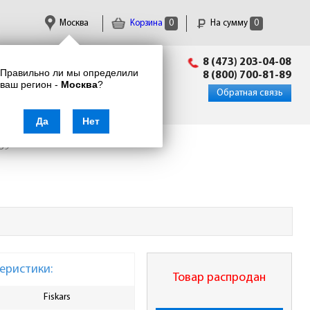
Москва
Корзина
0
На сумму
0
Пн-Пт: 09:00 - 18:00
8 (473) 203-04-08
Правильно ли мы определили
info@enkor24.ru
8 (800) 700-81-89
ваш регион -
Москва
?
Вход
|
Регистрация
Обратная связь
Да
Нет
459
еристики:
Товар распродан
Fiskars
Материал черенка
Алл