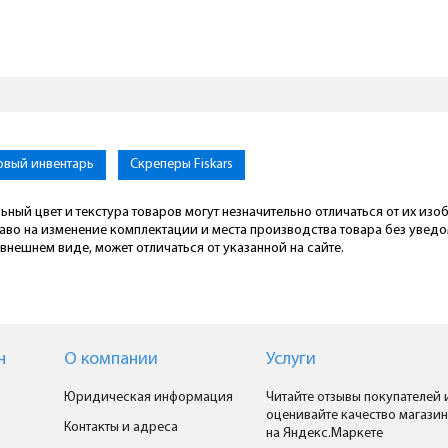
овый инвентарь
Скреперы Fiskars
ьный цвет и текстура товаров могут незначительно отличаться от их из
раво на изменение комплектации и места производства товара без увед
внешнем виде, может отличаться от указанной на сайте.
н
О компании
Услуги
Юридическая информация
Читайте отзывы покупателей 
оценивайте качество магазин
Контакты и адреса
на Яндекс.Маркете