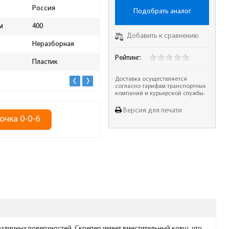
Россия
Ручка на черенке
Есть
Подобрать аналог
м
400
Металлическая кромка
Есть
Добавить к сравнению
Неразборная
Телескопическая рукоятка
Нет
Рейтинг:
Пластик
Длина упаковки, мм
1440
Доставка осуществляется
согласно тарифам транспортных
компаний и курьерской службы.
Версия для печати
очка 0-0-6
различных поверхностей. Скрепер имеет вместительный ковш, что