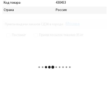
Код товара
430453
Страна
Россия
Москва
Пункты выдачи заказов СДЭК в городе
Постамат
Прием посылок тяжелее 35 кг