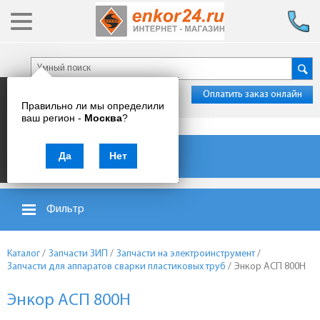
Оплатить заказ онлайн
Правильно ли мы определили
ваш регион -
Москва
?
Каталог товаров
Да
Нет
Фильтр
Каталог
/
Запчасти ЗИП
/
Запчасти на электроинструмент
/
Запчасти для аппаратов сварки пластиковых труб
/
Энкор АСП 800Н
Энкор АСП 800Н