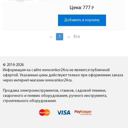
Цена:
777
Р
-
Добавить в корзину
←
1
→
Все
© 2014-2026
Информация на сайте www.enkor24.ru не является публичной
офертой. Указанные цены действуют только при оформлении заказа
через интернет-магазин www.enkor24.ru.
Продажа электроинструментов, станков, садовой техники,
сварочного и пневмо оборудования, ручного инструмента,
строительного оборудования.