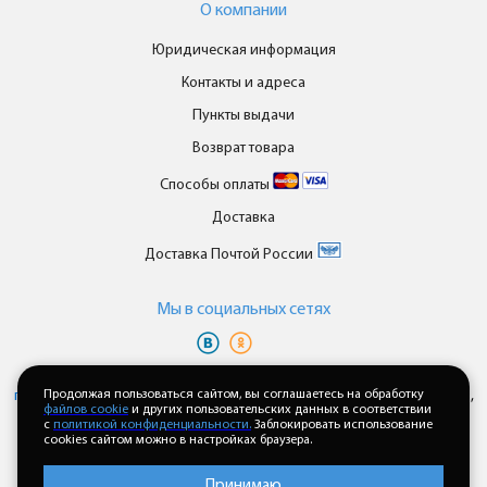
О компании
Юридическая информация
Контакты и адреса
Пункты выдачи
Возврат товара
Способы оплаты
Доставка
Доставка Почтой России
Мы в cоциальных сетях
Вы принимаете условия
политики в отношении обработки
персональных данных
Продолжая пользоваться сайтом, вы соглашаетесь на обработку
и
пользовательского соглашения
каждый раз,
файлов cookie
и других пользовательских данных в соответствии
когда оставляете свои данные в любой форме обратной связи на
с
политикой конфиденциальности.
Заблокировать использование
сайте enkor24.ru
cookies сайтом можно в настройках браузера.
Принимаю